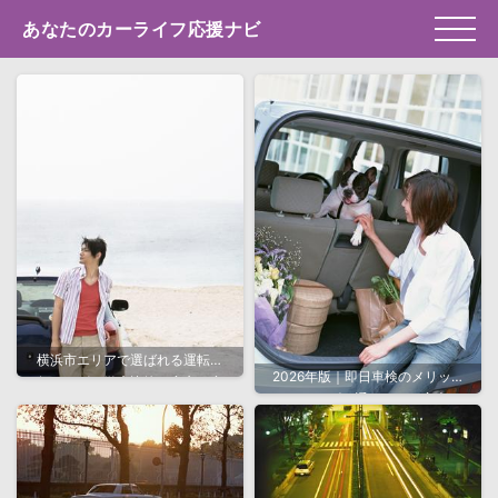
あなたのカーライフ応援ナビ
横浜市エリアで選ばれる運転代
2026年版｜即日車検のメリット
行サービス徹底比較！安心・安
とスムーズに通すための完全ガ
全な移動を実現するポイントと
イド
は