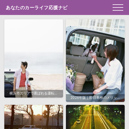
あなたのカーライフ応援ナビ
横浜市エリアで選ばれる運転代
2026年版｜即日車検のメリット
行サービス徹底比較！安心・安
とスムーズに通すための完全ガ
全な移動を実現するポイントと
イド
は