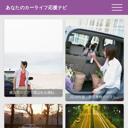
あなたのカーライフ応援ナビ
横浜市エリアで選ばれる運転代
2026年版｜即日車検のメリット
行サービス徹底比較！安心・安
とスムーズに通すための完全ガ
全な移動を実現するポイントと
イド
は